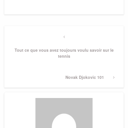
Post
navigation
Previous
Post
Tout ce que vous avez toujours voulu savoir sur le
tennis
Next
Novak Djokovic 101
Post