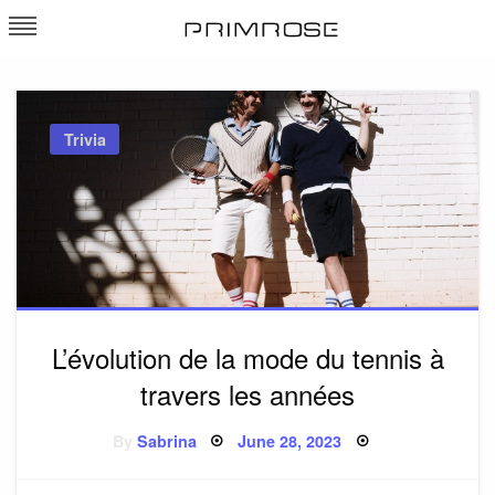
Skip
to
atp-primrosebordeaux.com
content
Trivia
L’évolution de la mode du tennis à
travers les années
Posted
By
Sabrina
June 28, 2023
on